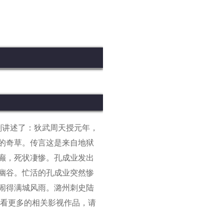
剧讲述了：狄武周天授元年，
的奇草。传言这是来自地狱
癫，死状凄惨。孔成业发出
幽谷。忙活的孔成业突然惨
闹得满城风雨。潞州刺史陆
看更多的相关影视作品，请