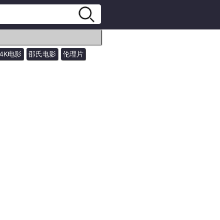
4K电影
邵氏电影
伦理片