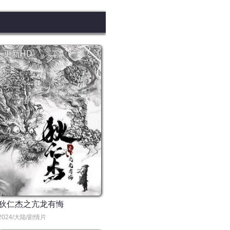
更新HD
狄仁杰之亢龙有悔
2024/大陆/剧情片