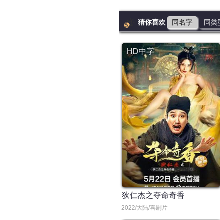
猜你喜欢
同名字
同类
HD中字
狄仁杰之夺命奇香
2022/大陆/喜剧片