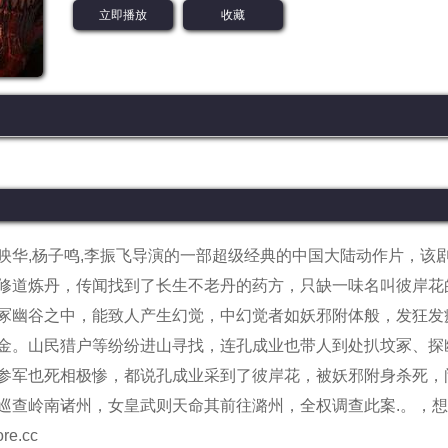
立即播放
收藏
映华,杨子鸣,李振飞导演的一部超级经典的中国大陆动作片，该
修道炼丹，传闻找到了长生不老丹的药方，只缺一味名叫彼岸花
冢幽谷之中，能致人产生幻觉，中幻觉者如妖邪附体般，发狂发
金。山民猎户等纷纷进山寻找，连孔成业也带人到处扒坟冢、探
参军也死相极惨，都说孔成业采到了彼岸花，被妖邪附身杀死，
巡查岭南诸州，女皇武则天命其前往潞州，全权调查此案.。
，想
e.cc