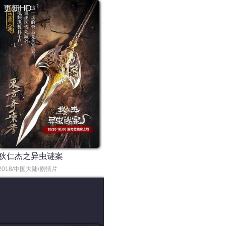
更新HD
狄仁杰之异虫谜案
2018/中国大陆/剧情片