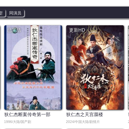
型
同演员
已完结
更新HD
狄仁杰断案传奇第一部
狄仁杰之天宫蜃楼
1996/大陆/国产剧
2024/中国大陆/剧情片