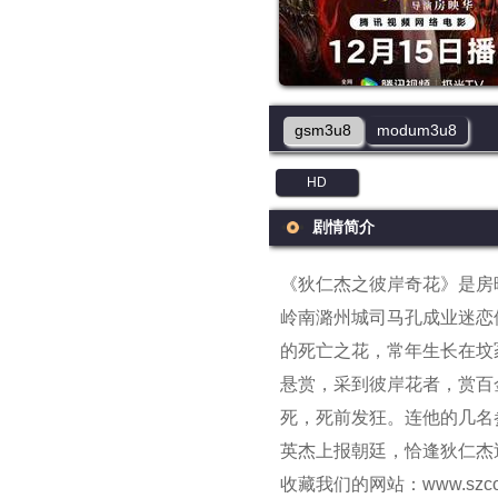
gsm3u8
modum3u8
HD
剧情简介
《狄仁杰之彼岸奇花》是房
岭南潞州城司马孔成业迷恋
的死亡之花，常年生长在坟
悬赏，采到彼岸花者，赏百
死，死前发狂。连他的几名
英杰上报朝廷，恰逢狄仁杰
收藏我们的网站：www.szcor