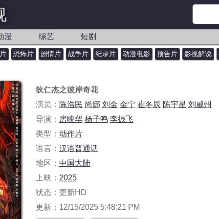
视
动漫
综艺
短剧
片
恐怖片
剧情片
战争片
纪录片
动漫电影
预告片
影视解说
狄仁杰之彼岸奇花
演员：
陈浩民
尚娜
刘金
金宁
崔冬辰
陈宇星
刘威州
导演：
房映华
杨子鸣
李振飞
类型：
动作片
语言：
汉语普通话
地区：
中国大陆
上映：
2025
状态：更新HD
更新：12/15/2025 5:48:21 PM