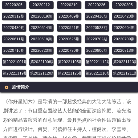
20220205
20220212
20220219
20220226
20220305
20220312期
20220319期
20220409期
20220416期
20220423期
20220430期
20220514期
20220521期
20220528期
20220604期
20220611期
20220618期
20220625期
20220702期
20220709期
20220716期
20220723期
20220730期
20220806期
20220813期
第20221001期
第20221008期
第20221105期
第20221112期
第20221113期
第20221119期
第20221120期
第20221126期
第20221210期
第20221211期
第20221217期
第20221224期
第20230107期
第20230114期
第20230122期
剧情简介
第20230123期
第20230128期
第20230204期
第20230205期
第20230211期
《你好星期六》是导演的一部超级经典的大陆大陆综艺，该
第20230212期
第20230218期
第20230225期
第20230304期
第20230311期
剧讲述了：节目重点围绕艺人艺能的全面深度挖掘、流光溢
第20230312期
第20230316期
第20230318期
第20230319期
第20230325期
彩的精品表演秀的创意呈现、最具热点的社会性话题输出等
方面进行设计。何炅、冯禧担任主持人，檀健次、李雪琴、
第20230401期
第20230408期
第20230409期
20230415期
20230416期