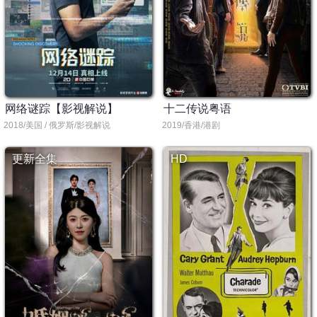
网络谜踪【影视解说】
十二传说粤语
2018/美国 / 俄罗斯/影视解说
2019/香港/港剧
更新全集
HD