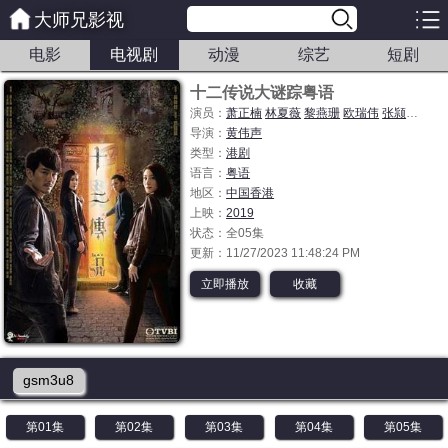
大师兄影视
电影
电视剧
动漫
综艺
短剧
十二传说大谜踪粤语
演员：
萧正楠
林夏薇
黎燕珊
欧瑞伟
张颕康
刘佩
导演：
黄伟声
类型：
港剧
语言：
粤语
地区：
中国香港
上映：
2019
状态：全05集
更新：11/27/2023 11:48:24 PM
立即播放
收藏
gsm3u8
第01集
第02集
第03集
第04集
第05集