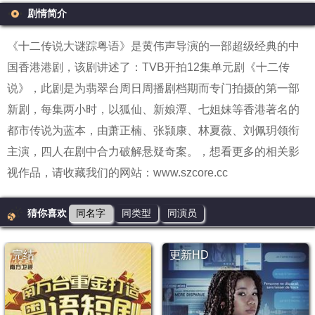
剧情简介
《十二传说大谜踪粤语》是黄伟声导演的一部超级经典的中
国香港港剧，该剧讲述了：TVB开拍12集单元剧《十二传
说》，此剧是为翡翠台周日周播剧档期而专门拍摄的第一部
新剧，每集两小时，以狐仙、新娘潭、七姐妹等香港著名的
都市传说为蓝本，由萧正楠、张颕康、林夏薇、刘佩玥领衔
主演，四人在剧中合力破解悬疑奇案。
，想看更多的相关影
视作品，请收藏我们的网站：www.szcore.cc
猜你喜欢
同名字
同类型
同演员
完结
更新HD