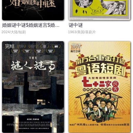
婚姻谜中谜$婚姻迷宫$婚姻保卫战
谜中谜
2024/大陆/短剧
1963/美国/喜剧片
完结
完结