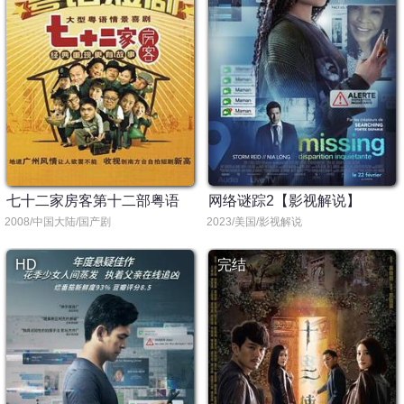
七十二家房客第十二部粤语
网络谜踪2【影视解说】
2008/中国大陆/国产剧
2023/美国/影视解说
HD
完结