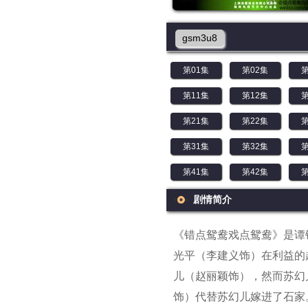
gsm3u8
第01集
第02集
第
第11集
第12集
第
第21集
第22集
第
第31集
第32集
第
第41集
第42集
第
剧情简介
《错点鸳鸯戏点鸳鸯》是谭
光平（李建义饰）在利益的
儿（赵丽颖饰），然而苏幻
饰）代替苏幻儿嫁进了石家