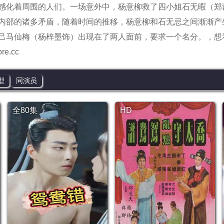
感化着周围的人们。一场意外中，杨意柳救了四小姐石无暇（郑
内部的诸多矛盾，随着时间的推移，杨意柳和石无忌之间渐渐产
己马仙梅（杨梓墨饰）出现在了两人面前，要求一个名分。
，想
e.cc
型
同演员
全80集
HD