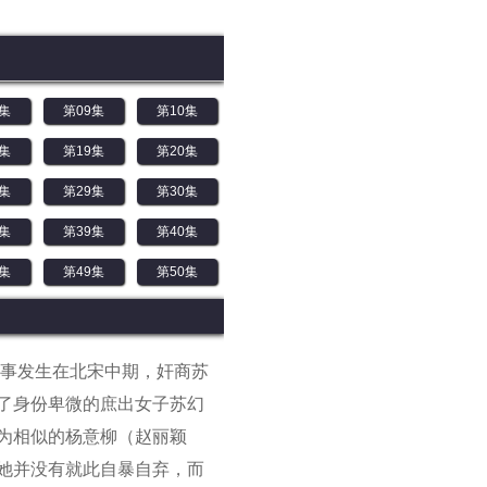
8集
第09集
第10集
8集
第19集
第20集
8集
第29集
第30集
8集
第39集
第40集
8集
第49集
第50集
故事发生在北宋中期，奸商苏
了身份卑微的庶出女子苏幻
为相似的杨意柳（赵丽颖
她并没有就此自暴自弃，而