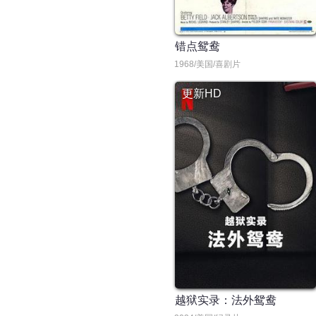
错点鸳鸯
1968/美国/喜剧片
更新HD
越狱实录：法外鸳鸯