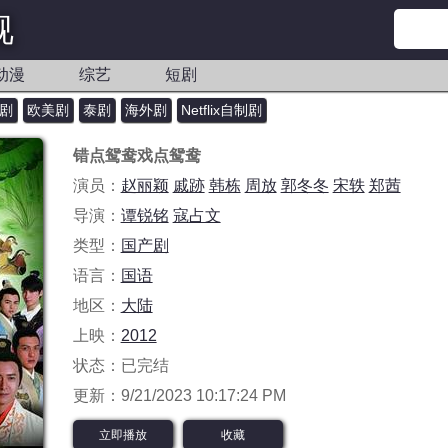
视
动漫
综艺
短剧
剧
欧美剧
泰剧
海外剧
Netflix自制剧
错点鸳鸯戏点鸳鸯
演员：
赵丽颖
戚跡
韩栋
周放
郭冬冬
宋轶
郑茜
导演：
谭锐铭
寇占文
类型：
国产剧
语言：
国语
地区：
大陆
上映：
2012
状态：已完结
更新：9/21/2023 10:17:24 PM
立即播放
收藏