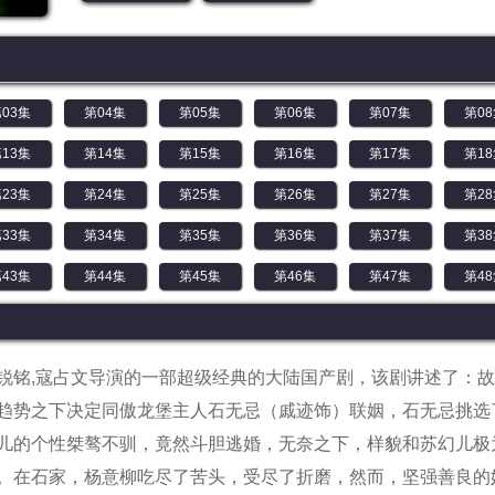
03集
第04集
第05集
第06集
第07集
第0
13集
第14集
第15集
第16集
第17集
第1
23集
第24集
第25集
第26集
第27集
第2
33集
第34集
第35集
第36集
第37集
第3
43集
第44集
第45集
第46集
第47集
第4
锐铭,寇占文导演的一部超级经典的大陆国产剧，该剧讲述了：
趋势之下决定同傲龙堡主人石无忌（戚迹饰）联姻，石无忌挑选
儿的个性桀骜不驯，竟然斗胆逃婚，无奈之下，样貌和苏幻儿极
。在石家，杨意柳吃尽了苦头，受尽了折磨，然而，坚强善良的