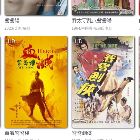
鸳鸯错
乔太守乱点鸳鸯谱
2023/英国/短剧
1964/中国香港/邵氏电影
HD
HD
血溅鸳鸯楼
鸳鸯剑侠