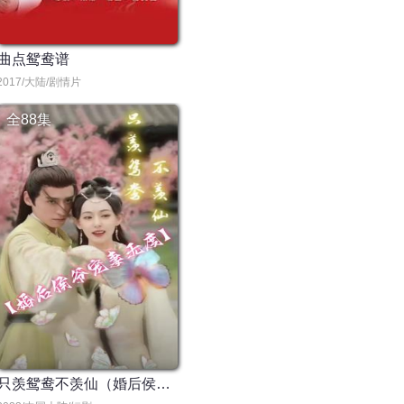
曲点鸳鸯谱
2017/大陆/剧情片
全88集
只羡鸳鸯不羡仙（婚后侯爷宠妻无度）