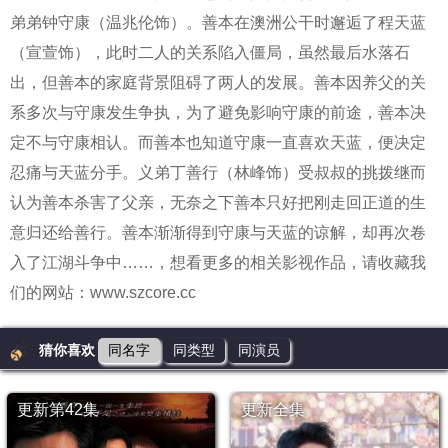
弟弟钟守康（温兆伦饰）。善本在澳洲公干时邂逅了程天蓝
（宣萱饰），此时二人的关系陷入僵局，虽然最后水落石
出，但善本的家庭背景阻碍了两人的发展。善本因养父的关
系多次与守康发生争执，为了避免影响守康的前途，善本决
定不与守康相认。而善本也知道守康一直喜欢天蓝，便决定
忍痛与天蓝分手。义弟丁善行（林峰饰）受叔叔的挑拨继而
认为善本杀害了父亲，无奈之下善本只好把刚走回正道的生
意归还给善行。善本渐渐得到守康与天蓝的谅解，却再次卷
入了江湖斗争中……
，想看更多的相关影视作品，请收藏我
们的网站：www.szcore.cc
猜你喜欢
同名字
同类型
同演员
更新第42集
更新全集