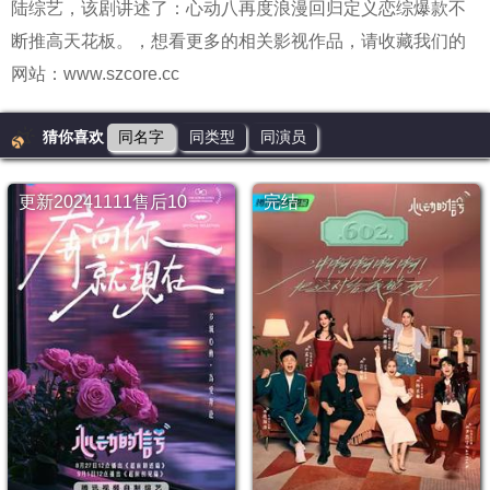
陆综艺，该剧讲述了：心动八再度浪漫回归定义恋综爆款不
20251009
20251013
20251014
20251020下
20251020上
断推高天花板。
，想看更多的相关影视作品，请收藏我们的
20259729超前
202050804纯享
202508808上
网站：www.szcore.cc
猜你喜欢
同名字
同类型
同演员
更新20241111售后10
完结