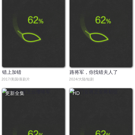
错上加错
路将军，你找错夫人了
2017/美国/喜剧片
2024/大陆/短剧
更新全集
HD