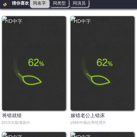
猜你喜欢
同名字
同类型
同演员
HD中字
HD中字
将错就错
嫁错老公上错床
2015/大陆/喜剧片
1986/中国台湾/伦理片