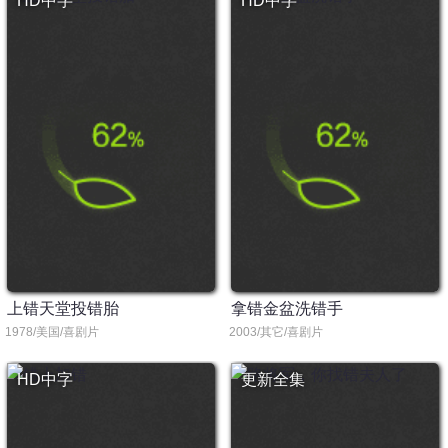
HD中字
HD中字
上错天堂投错胎
拿错金盆洗错手
1978/美国/喜剧片
2003/其它/喜剧片
HD中字
更新全集