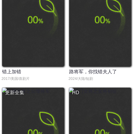
错上加错
路将军，你找错夫人了
2017/美国/喜剧片
2024/大陆/短剧
更新全集
HD