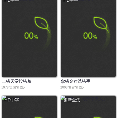
HD中字
HD中字
上错天堂投错胎
拿错金盆洗错手
1978/美国/喜剧片
2003/其它/喜剧片
HD中字
更新全集